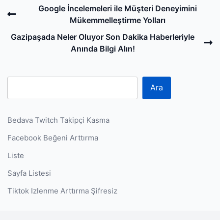
Post
Previous
Google İncelemeleri ile Müşteri Deneyimini
navigation
Post
Mükemmelleştirme Yolları
N
Gazipaşada Neler Oluyor Son Dakika Haberleriyle
P
Anında Bilgi Alın!
Ara
Bedava Twitch Takipçi Kasma
Facebook Beğeni Arttırma
Liste
Sayfa Listesi
Tiktok Izlenme Arttırma Şifresiz