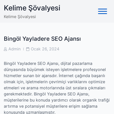
Skip
Kelime Şövalyesi
to
content
Kelime Şövalyesi
Bingöl Yayladere SEO Ajansı
Post
Post
Admin
Ocak 26, 2024
Author
Date
Bingöl Yayladere SEO Ajansı, dijital pazarlama
dünyasında büyümek isteyen işletmelere profesyonel
hizmetler sunan bir ajansdır. İnternet çağında başarılı
olmak için, işletmelerin çevrimiçi varlıklarını optimize
etmeleri ve arama motorlarında üst sıralara çıkmaları
gerekmektedir. Bingöl Yayladere SEO Ajansı,
müşterilerine bu konuda yardımcı olarak organik trafiği
artırma ve potansiyel müşterilere erişim sağlama
konusunda uzmanlaşmıştır.