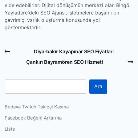
elde edebilirler. Dijital dönüşümün merkezi olan Bingöl
Yayladere'deki SEO Ajansı, işletmelere başarılı bir
çevrimiçi varlık oluşturma konusunda yol
göstermektedir.
Post
Previous
Diyarbakır Kayapınar SEO Fiyatları
navigation
Post
N
Çankırı Bayramören SEO Hizmeti
P
Ara
Bedava Twitch Takipçi Kasma
Facebook Beğeni Arttırma
Liste