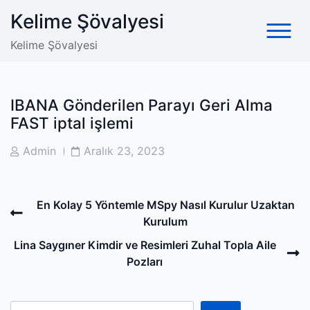
Skip
Kelime Şövalyesi
to
content
Kelime Şövalyesi
IBANA Gönderilen Parayı Geri Alma
FAST iptal işlemi
Post
Post
Admin
Aralık 23, 2023
Author
Date
Post
Previous
En Kolay 5 Yöntemle MSpy Nasıl Kurulur Uzaktan
navigation
Post
Kurulum
N
Lina Saygıner Kimdir ve Resimleri Zuhal Topla Aile
P
Pozları