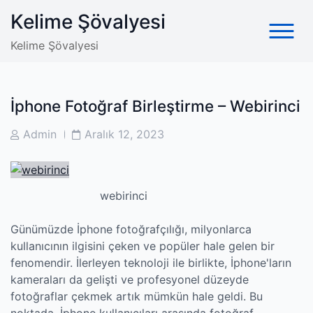
Skip
Kelime Şövalyesi
to
content
Kelime Şövalyesi
İphone Fotoğraf Birleştirme – Webirinci
Post
Post
Admin
Aralık 12, 2023
Author
Date
webirinci
Günümüzde İphone fotoğrafçılığı, milyonlarca
kullanıcının ilgisini çeken ve popüler hale gelen bir
fenomendir. İlerleyen teknoloji ile birlikte, İphone'ların
kameraları da gelişti ve profesyonel düzeyde
fotoğraflar çekmek artık mümkün hale geldi. Bu
noktada, İphone kullanıcıları arasında fotoğraf