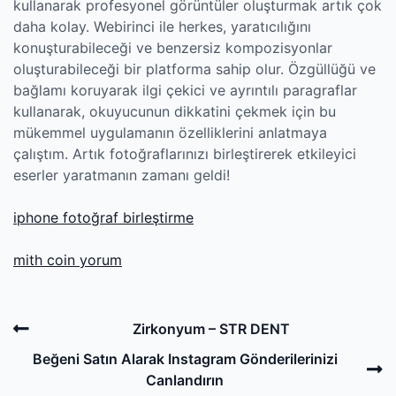
kullanarak profesyonel görüntüler oluşturmak artık çok
daha kolay. Webirinci ile herkes, yaratıcılığını
konuşturabileceği ve benzersiz kompozisyonlar
oluşturabileceği bir platforma sahip olur. Özgüllüğü ve
bağlamı koruyarak ilgi çekici ve ayrıntılı paragraflar
kullanarak, okuyucunun dikkatini çekmek için bu
mükemmel uygulamanın özelliklerini anlatmaya
çalıştım. Artık fotoğraflarınızı birleştirerek etkileyici
eserler yaratmanın zamanı geldi!
iphone fotoğraf birleştirme
mith coin yorum
Post
Previous
Zirkonyum – STR DENT
navigation
Post
N
Beğeni Satın Alarak Instagram Gönderilerinizi
P
Canlandırın