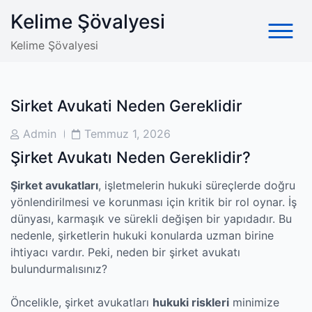
Skip
Kelime Şövalyesi
to
content
Kelime Şövalyesi
Sirket Avukati Neden Gereklidir
Post
Post
Admin
Temmuz 1, 2026
Author
Date
Şirket Avukatı Neden Gereklidir?
Şirket avukatları
, işletmelerin hukuki süreçlerde doğru
yönlendirilmesi ve korunması için kritik bir rol oynar. İş
dünyası, karmaşık ve sürekli değişen bir yapıdadır. Bu
nedenle, şirketlerin hukuki konularda uzman birine
ihtiyacı vardır. Peki, neden bir şirket avukatı
bulundurmalısınız?
Öncelikle, şirket avukatları
hukuki riskleri
minimize