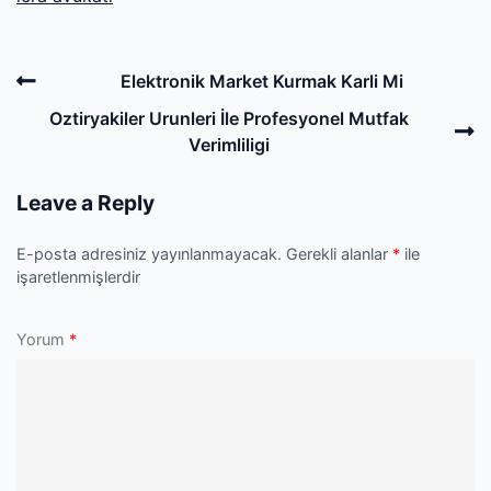
Post
Previous
Elektronik Market Kurmak Karli Mi
navigation
Post
N
Oztiryakiler Urunleri İle Profesyonel Mutfak
P
Verimliligi
Leave a Reply
E-posta adresiniz yayınlanmayacak.
Gerekli alanlar
*
ile
işaretlenmişlerdir
Yorum
*