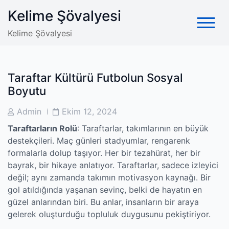
Skip
Kelime Şövalyesi
to
content
Kelime Şövalyesi
Taraftar Kültürü Futbolun Sosyal
Boyutu
Post
Post
Admin
Ekim 12, 2024
Author
Date
Taraftarların Rolü
: Taraftarlar, takımlarının en büyük
destekçileri. Maç günleri stadyumlar, rengarenk
formalarla dolup taşıyor. Her bir tezahürat, her bir
bayrak, bir hikaye anlatıyor. Taraftarlar, sadece izleyici
değil; aynı zamanda takımın motivasyon kaynağı. Bir
gol atıldığında yaşanan sevinç, belki de hayatın en
güzel anlarından biri. Bu anlar, insanların bir araya
gelerek oluşturduğu topluluk duygusunu pekiştiriyor.