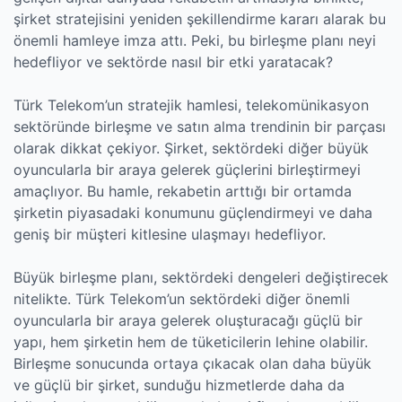
şirket stratejisini yeniden şekillendirme kararı alarak bu
önemli hamleye imza attı. Peki, bu birleşme planı neyi
hedefliyor ve sektörde nasıl bir etki yaratacak?
Türk Telekom’un stratejik hamlesi, telekomünikasyon
sektöründe birleşme ve satın alma trendinin bir parçası
olarak dikkat çekiyor. Şirket, sektördeki diğer büyük
oyuncularla bir araya gelerek güçlerini birleştirmeyi
amaçlıyor. Bu hamle, rekabetin arttığı bir ortamda
şirketin piyasadaki konumunu güçlendirmeyi ve daha
geniş bir müşteri kitlesine ulaşmayı hedefliyor.
Büyük birleşme planı, sektördeki dengeleri değiştirecek
nitelikte. Türk Telekom’un sektördeki diğer önemli
oyuncularla bir araya gelerek oluşturacağı güçlü bir
yapı, hem şirketin hem de tüketicilerin lehine olabilir.
Birleşme sonucunda ortaya çıkacak olan daha büyük
ve güçlü bir şirket, sunduğu hizmetlerde daha da