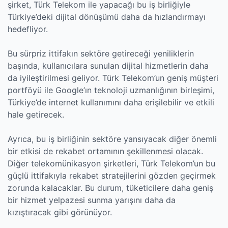
şirket, Türk Telekom ile yapacağı bu iş birliğiyle
Türkiye’deki dijital dönüşümü daha da hızlandırmayı
hedefliyor.
Bu sürpriz ittifakın sektöre getireceği yeniliklerin
başında, kullanıcılara sunulan dijital hizmetlerin daha
da iyileştirilmesi geliyor. Türk Telekom’un geniş müşteri
portföyü ile Google’ın teknoloji uzmanlığının birleşimi,
Türkiye’de internet kullanımını daha erişilebilir ve etkili
hale getirecek.
Ayrıca, bu iş birliğinin sektöre yansıyacak diğer önemli
bir etkisi de rekabet ortamının şekillenmesi olacak.
Diğer telekomünikasyon şirketleri, Türk Telekom’un bu
güçlü ittifakıyla rekabet stratejilerini gözden geçirmek
zorunda kalacaklar. Bu durum, tüketicilere daha geniş
bir hizmet yelpazesi sunma yarışını daha da
kızıştıracak gibi görünüyor.