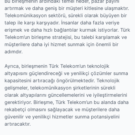
Bu birleşmenin ardındaki temel hedef, pazar payını
artırmak ve daha geniş bir müşteri kitlesine ulaşmaktır.
Telekomünikasyon sektörü, sürekli olarak büyüyen bir
talep ile karşı karşıyadır. İnsanlar daha fazla veriye
erişmek ve daha hızlı bağlantılar kurmak istiyorlar. Türk
Telekom’un birleşme stratejisi, bu talebi karşılamak ve
müşterilere daha iyi hizmet sunmak için önemli bir
adımdır.
Ayrıca, birleşmenin Türk Telekom’un teknolojik
altyapısını güçlendireceği ve yenilikçi çözümler sunma
kapasitesini artıracağı öngörülmektedir. Teknolojik
gelişmeler, telekomünikasyon şirketlerinin sürekli
olarak altyapılarını güncellemelerini ve iyileştirmelerini
gerektiriyor. Birleşme, Türk Telekom’un bu alanda daha
rekabetçi olmasını sağlayacak ve müşterilere daha
güvenilir ve yenilikçi hizmetler sunma potansiyelini
artıracaktır.