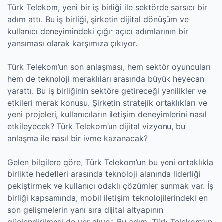
Türk Telekom, yeni bir iş birliği ile sektörde sarsıcı bir
adım attı. Bu iş birliği, şirketin dijital dönüşüm ve
kullanıcı deneyimindeki çığır açıcı adımlarının bir
yansıması olarak karşımıza çıkıyor.
Türk Telekom’un son anlaşması, hem sektör oyuncuları
hem de teknoloji meraklıları arasında büyük heyecan
yarattı. Bu iş birliğinin sektöre getireceği yenilikler ve
etkileri merak konusu. Şirketin stratejik ortaklıkları ve
yeni projeleri, kullanıcıların iletişim deneyimlerini nasıl
etkileyecek? Türk Telekom’un dijital vizyonu, bu
anlaşma ile nasıl bir ivme kazanacak?
Gelen bilgilere göre, Türk Telekom’un bu yeni ortaklıkla
birlikte hedefleri arasında teknoloji alanında liderliği
pekiştirmek ve kullanıcı odaklı çözümler sunmak var. İş
birliği kapsamında, mobil iletişim teknolojilerindeki en
son gelişmelerin yanı sıra dijital altyapının
güçlendirilmesi de yer alıyor. Bu adım, Türk Telekom’un