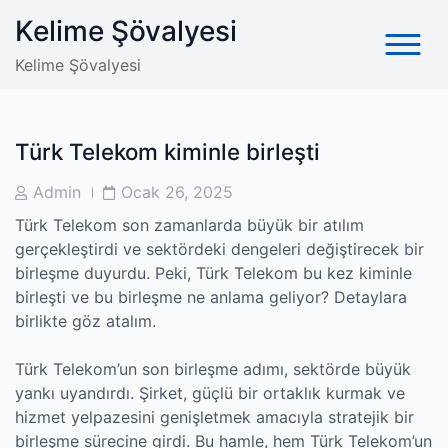
Skip
Kelime Şövalyesi
to
content
Kelime Şövalyesi
Türk Telekom kiminle birleşti
Post
Post
Admin
Ocak 26, 2025
Author
Date
Türk Telekom son zamanlarda büyük bir atılım
gerçekleştirdi ve sektördeki dengeleri değiştirecek bir
birleşme duyurdu. Peki, Türk Telekom bu kez kiminle
birleşti ve bu birleşme ne anlama geliyor? Detaylara
birlikte göz atalım.
Türk Telekom’un son birleşme adımı, sektörde büyük
yankı uyandırdı. Şirket, güçlü bir ortaklık kurmak ve
hizmet yelpazesini genişletmek amacıyla stratejik bir
birleşme sürecine girdi. Bu hamle, hem Türk Telekom’un