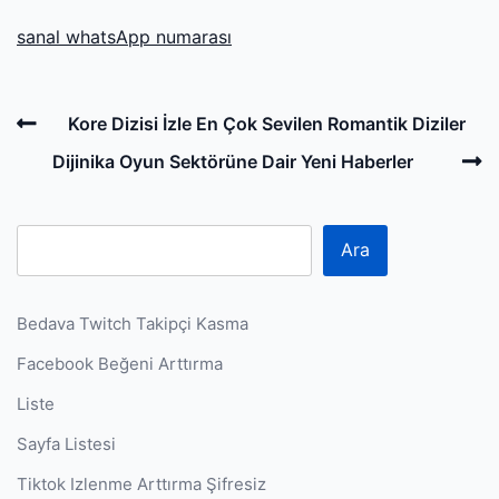
‎sanal whatsApp numarası
Post
Previous
Kore Dizisi İzle En Çok Sevilen Romantik Diziler
navigation
Post
N
Dijinika Oyun Sektörüne Dair Yeni Haberler
P
Ara
Bedava Twitch Takipçi Kasma
Facebook Beğeni Arttırma
Liste
Sayfa Listesi
Tiktok Izlenme Arttırma Şifresiz