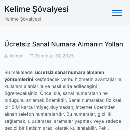
Skip
Kelime Şövalyesi
to
content
Kelime Şövalyesi
Ücretsiz Sanal Numara Almanın Yolları
Post
Post
Admin
Temmuz 31, 2025
Author
Date
Bu makalede,
ücretsiz sanal numara almanın
yöntemlerini
keşfedecek ve bu hizmetin avantajlarını,
kullanım alanlarını ve nasıl elde edileceğini
öğreneceksiniz. Öncelikle, sanal numaraların ne
olduğunu anlamak önemlidir. Sanal numaralar, fiziksel
bir SIM karta ihtiyaç duymadan, internet üzerinden
alınan telefon numaralarıdır. Bu numaralar, gizlilik
sağlamak, uluslararası aramalar yapmak veya sadece
geçici bir iletişim aracı olarak kullanılabilir. Peki,