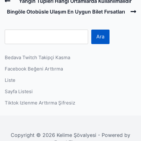
Post
Previous
Yangın Tüpleri Hangi Ortamlarda Kullanılmalıdır
navigation
Post
N
Bingöle Otobüsle Ulaşım En Uygun Bilet Fırsatları
P
Ara
Bedava Twitch Takipçi Kasma
Facebook Beğeni Arttırma
Liste
Sayfa Listesi
Tiktok Izlenme Arttırma Şifresiz
Copyright © 2026 Kelime Şövalyesi - Powered by