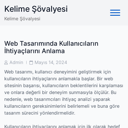
Skip
Kelime Şövalyesi
to
content
Kelime Şövalyesi
Web Tasarımında Kullanıcıların
İhtiyaçlarını Anlama
Post
Post
Admin
Mayıs 14, 2024
Author
Date
Web tasarımı, kullanıcı deneyimini geliştirmek için
kullanıcıların ihtiyaçlarını anlamakla başlar. Bir web
sitesinin başarısı, kullanıcıların beklentilerini karşılaması
ve onlara değerli bir deneyim sunmasıyla ölçülür. Bu
nedenle, web tasarımcıları ihtiyaç analizi yaparak
kullanıcıların gereksinimlerini belirlemeli ve buna göre
tasarım sürecini yönlendirmelidir.
Kullanıcıların ihtiyaçlarını anlamak için ilk olarak hedef