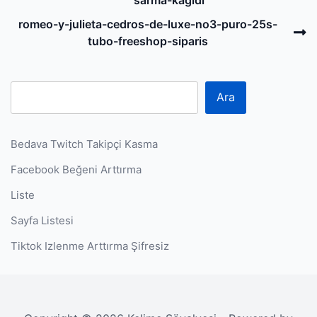
navigation
sarma-kagidi
N
romeo-y-julieta-cedros-de-luxe-no3-puro-25s-
P
tubo-freeshop-siparis
Ara
Bedava Twitch Takipçi Kasma
Facebook Beğeni Arttırma
Liste
Sayfa Listesi
Tiktok Izlenme Arttırma Şifresiz