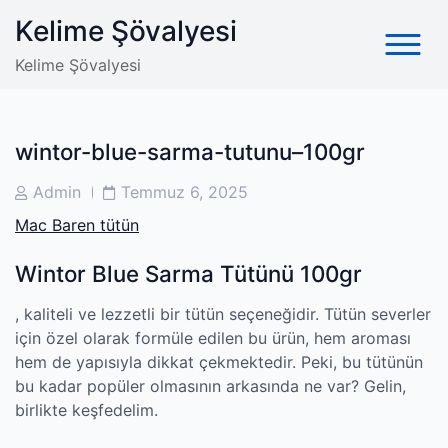
Skip
Kelime Şövalyesi
to
content
Kelime Şövalyesi
wintor-blue-sarma-tutunu–100gr
Post
Post
Admin
Temmuz 6, 2025
Author
Date
Mac Baren tütün
Wintor Blue Sarma Tütünü 100gr
, kaliteli ve lezzetli bir tütün seçeneğidir. Tütün severler
için özel olarak formüle edilen bu ürün, hem aroması
hem de yapısıyla dikkat çekmektedir. Peki, bu tütünün
bu kadar popüler olmasının arkasında ne var? Gelin,
birlikte keşfedelim.