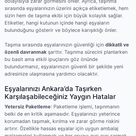
dolayısıyla zarar görmesini önler. Ayrıca, taşınma
sırasında eşyalarınızın üzerini açıkça etiketlemek, hem
sizin hem de taşıma ekibi için büyük kolaylık sağlar.
Etiketler, hangi kutunun içinde hangi eşyaların
bulunduğunu gösterir ve böylece karışıklığı önler.
Taşıma sırasında eşyalarınızın güvenliği için
dikkatli ve
özenli davranmak
şarttır. Taşınma sürecini planlarken
bu basit ama etkili ipuçlarını göz önünde
bulundurmanız, eşyalarınızın güvenli bir şekilde yeni
adresinize ulaşmasına yardımcı olacaktır.
Eşyalarınızı Ankara’da Taşırken
Karşılaşabileceğiniz Yaygın Hatalar
Yetersiz Paketleme
: Paketleme işlemi, taşınmanın
belki de en kritik aşamasıdır. Eşyalarınızı yeterince
korumadan taşımak, kırılma ve zarar görme riskini
artırır. Özellikle hassas eşyalar için uygun ambalaj
malzemeleri kullanmak ve her eşyayı ayrı ayrı sarmak