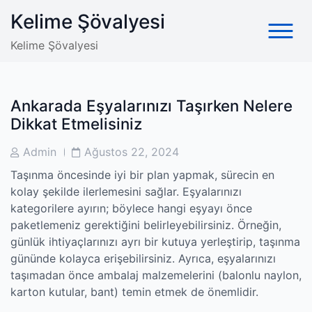
Skip
Kelime Şövalyesi
to
content
Kelime Şövalyesi
Ankarada Eşyalarınızı Taşırken Nelere
Dikkat Etmelisiniz
Post
Post
Admin
Ağustos 22, 2024
Author
Date
Taşınma öncesinde iyi bir plan yapmak, sürecin en
kolay şekilde ilerlemesini sağlar. Eşyalarınızı
kategorilere ayırın; böylece hangi eşyayı önce
paketlemeniz gerektiğini belirleyebilirsiniz. Örneğin,
günlük ihtiyaçlarınızı ayrı bir kutuya yerleştirip, taşınma
gününde kolayca erişebilirsiniz. Ayrıca, eşyalarınızı
taşımadan önce ambalaj malzemelerini (balonlu naylon,
karton kutular, bant) temin etmek de önemlidir.