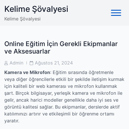
Skip
Kelime Şövalyesi
to
content
Kelime Şövalyesi
Online Eğitim İçin Gerekli Ekipmanlar
ve Aksesuarlar
Post
Post
Admin
Ağustos 21, 2024
Author
Date
Kamera ve Mikrofon
: Eğitim sırasında öğretmenle
veya diğer öğrencilerle etkili bir şekilde iletişim kurmak
için kaliteli bir web kamerası ve mikrofon kullanmak
şart. Birçok bilgisayar, yerleşik kamera ve mikrofon ile
gelir, ancak harici modeller genellikle daha iyi ses ve
görüntü kalitesi sağlar. Bu ekipmanlar, derslerde aktif
katılımınızı artırır ve etkileşimli bir öğrenme ortamı
yaratır.