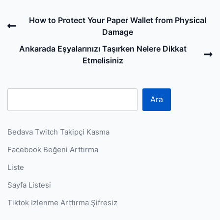
Post
Previous
How to Protect Your Paper Wallet from Physical
navigation
Post
Damage
N
Ankarada Eşyalarınızı Taşırken Nelere Dikkat
P
Etmelisiniz
Ara
Bedava Twitch Takipçi Kasma
Facebook Beğeni Arttırma
Liste
Sayfa Listesi
Tiktok Izlenme Arttırma Şifresiz